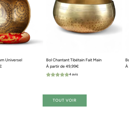
ium Universel
Bol Chantant Tibétain Fait Main
Bo
€
À partir de
49,99€
À 
4 avis
TOUT VOIR