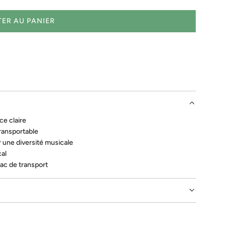
ER AU PANIER
C
H
A
R
G
E
M
E
N
ce claire
T
transportable
.
 une diversité musicale
.
cal
.
sac de transport