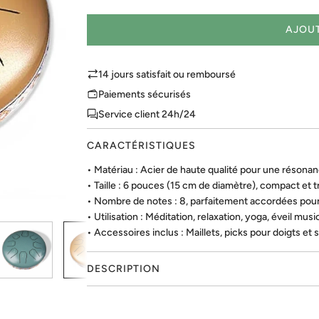
l
r
e
u
a
d
t
u
g
n
AJOUT
e
d
i
e
c
n
'
n
v
N
e
t
i
e
14 jours satisfait ou remboursé
a
e
f
i
Paiements sécurisés
u
n
g
Service client 24h/24
s
e
e
CARACTÉRISTIQUES
• Matériau : Acier de haute qualité pour une résonan
• Taille : 6 pouces (15 cm de diamètre), compact et 
• Nombre de notes : 8, parfaitement accordées pour
• Utilisation : Méditation, relaxation, yoga, éveil musi
• Accessoires inclus : Maillets, picks pour doigts et 
DESCRIPTION