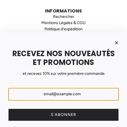
INFORMATIONS
Rechercher
Mentions Légales & CGU
Politique d'expédition
Politique de Confidentialité
Politique de Remboursement
Contact
RECEVEZ NOS NOUVEAUTÉS
INSCRIVEZ VOUS À NOTRE NEWSLETTER
Recevez nos promotions et nouveautés !
ET PROMOTIONS
et recevez 10% sur votre première commande
S'ABONNER
France (EUR €)
S'ABONNER