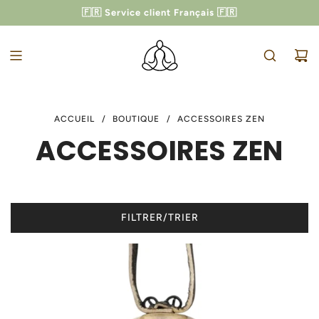
PASSER
🇫🇷 Service client Français 🇫🇷
-10% AVEC LE CODE
ZEN10
AU
CONTENU
ACCUEIL
/
BOUTIQUE
/
ACCESSOIRES ZEN
ACCESSOIRES ZEN
FILTRER/TRIER