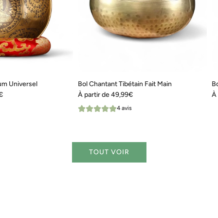
ium Universel
Bol Chantant Tibétain Fait Main
Bo
€
À partir de
49,99€
À 
4 avis
TOUT VOIR