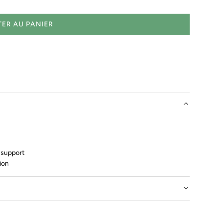
ER AU PANIER
C
H
A
R
G
E
M
E
N
T
.
.
 support
.
ion