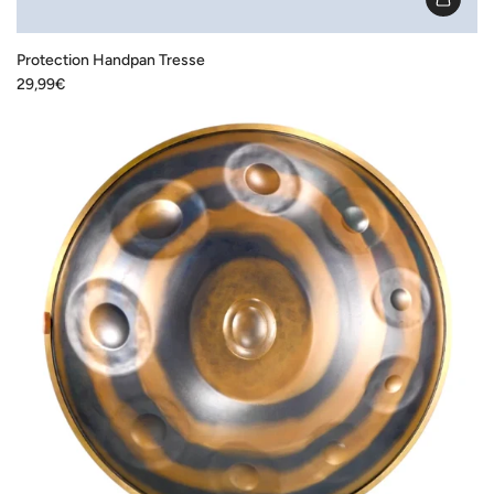
I18n
Error:
Protection Handpan Tresse
Missing
29,99€
interpolation
value
"produit"
for
"Ajouter
{{
produit
}}
au
panier"