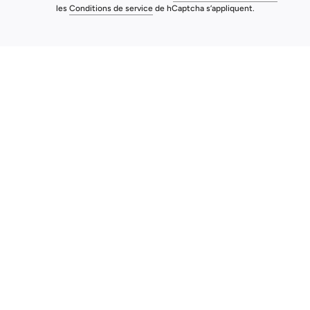
Comment jouer et entretenir un handpan ?
les
Conditions de service
de hCaptcha s’appliquent.