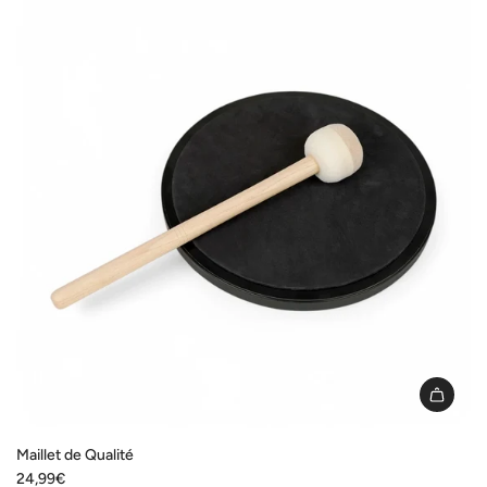
value
"produit"
for
"Ajouter
{{
produit
}}
au
panier"
I18n
Error:
Maillet de Qualité
Missing
24,99€