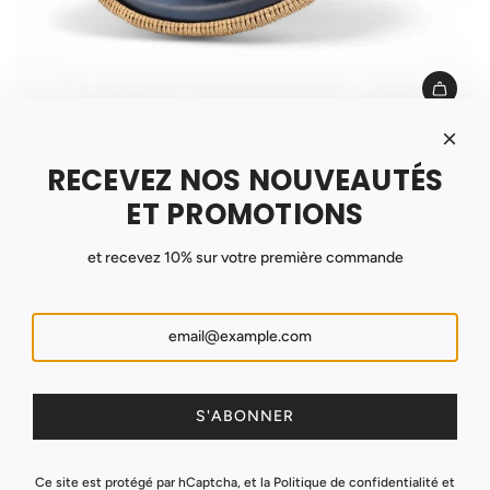
Handpan 440Hz Sonothérapie Débutant
RECEVEZ NOS NOUVEAUTÉS
À partir de
599,00€
ET PROMOTIONS
1 révision
et recevez 10% sur votre première commande
L’histoire et l’évolution du handpan
Les bienfaits et usages du handpan
S'ABONNER
Comment choisir son handpan ?
Ce site est protégé par hCaptcha, et la
Politique de confidentialité
et