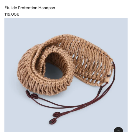
Error:
Étui de Protection Handpan
Missing
119,00€
interpolation
value
"produit"
for
"Ajouter
{{
produit
}}
au
panier"