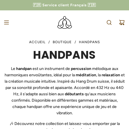
PASSER
🇫🇷 Service client Français 🇫🇷
-10% AVEC LE CODE
ZEN10
AU
CONTENU
ACCUEIL
/
BOUTIQUE
/
HANDPANS
HANDPANS
Le
handpan
est un instrument de
percussion
mélodique
aux
harmoniques envoûtantes
, idéal pour la
méditation
, la
relaxation
et
la création musicale intuitive
. Inspiré du
Hang Drum suisse
, il séduit
par sa
sonorité profonde et apaisante
. Accordé en
432 Hz ou 440
Hz
, il s’adapte aussi bien aux
débutants
qu’aux musiciens
confirmés
. Disponible en différentes
gammes et matériaux
,
chaque handpan offre une
expérience unique de jeu et de
vibration
.
🎶
Découvrez notre collection et laissez-vous emporter par la