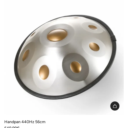
I18n
Error:
Handpan 440Hz 56cm
Missing