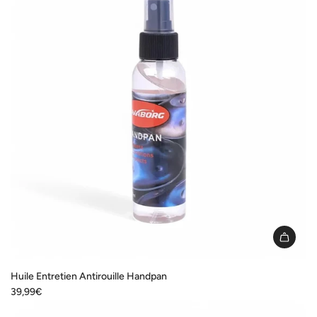
for
"Ajouter
{{
produit
}}
au
panier"
I18n
Error:
Huile Entretien Antirouille Handpan
Missing
39,99€
interpolation