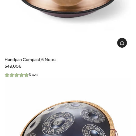
I18n
Error:
Handpan Compact 6 Notes
Missing
549,00€
interpolation
3 avis
value
"produit"
for
"Ajouter
{{
produit
}}
au
panier"