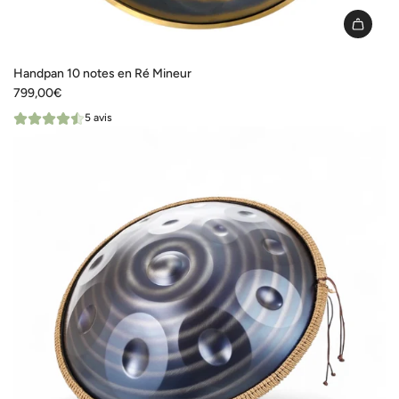
I18n
Error:
Handpan 10 notes en Ré Mineur
Missing
799,00€
interpolation
5 avis
value
"produit"
for
"Ajouter
{{
produit
}}
au
panier"