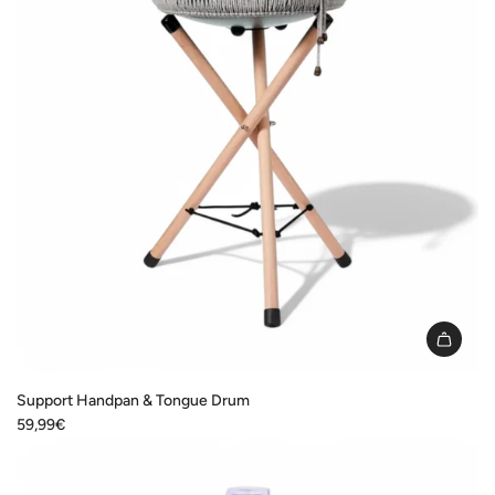
I18n
Error:
Support Handpan & Tongue Drum
Missing
59,99€
interpolation
value
"produit"