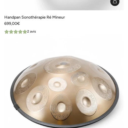
I18n
Error:
Handpan Sonothérapie Ré Mineur
Missing
699,00€
interpolation
2 avis
value
"produit"
for
"Ajouter
{{
produit
}}
au
panier"