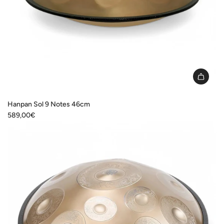
I18n
Error:
Hanpan Sol 9 Notes 46cm
Missing
589,00€
interpolation
value
"produit"
for
"Ajouter
{{
produit
}}
au
panier"