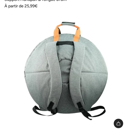
À partir de
25,99€
I18n