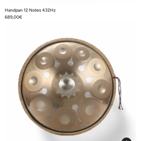
I18n
Error:
Handpan 12 Notes 432Hz
Missing
689,00€
interpolation
value
"produit"
for
"Ajouter
{{
produit
}}
au
panier"