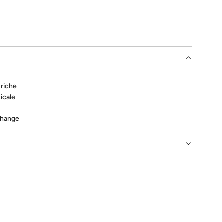
A
R
G
E
M
E
N
T
 riche
.
icale
.
.
change