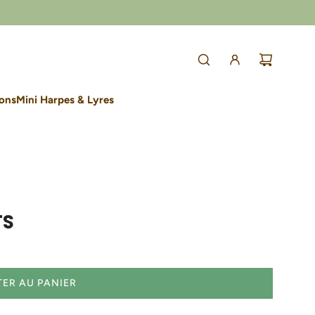
lons
Mini Harpes & Lyres
TS
ER AU PANIER
C
H