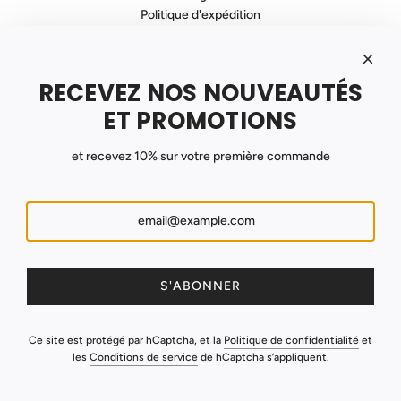
Politique d'expédition
Politique de Confidentialité
Politique de Remboursement
Contact
RECEVEZ NOS NOUVEAUTÉS
INSCRIVEZ VOUS À NOTRE NEWSLETTER
Recevez nos promotions et nouveautés !
ET PROMOTIONS
et recevez 10% sur votre première commande
S'ABONNER
France (EUR €)
S'ABONNER
Ce site est protégé par hCaptcha, et la
Politique de confidentialité
et
les
Conditions de service
de hCaptcha s’appliquent.
© 2026, Instruments Zen
Commerce électronique propulsé par Shopify