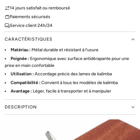
A
14 jours satisfait ou remboursé
R
Paiements sécurisés
G
Service client 24h/24
E
M
CARACTÉRISTIQUES
E
N
Matériau :
Métal durable et résistant à l’usure
T
Poignée :
Ergonomique avec surface antidérapante pour une
.
prise en main confortable
.
.
Utilisation :
Accordage précis des lames de kalimba
Compatibilité :
Convient à tous les modèles de kalimba
Avantage :
Léger, facile à transporter et à manipuler
DESCRIPTION