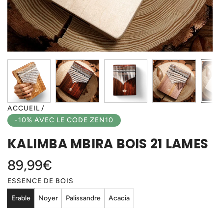
ACCUEIL
/
-10% AVEC LE CODE ZEN10
KALIMBA MBIRA BOIS 21 LAMES
Prix
89,99€
ESSENCE DE BOIS
régulier
Erable
Noyer
Palissandre
Acacia