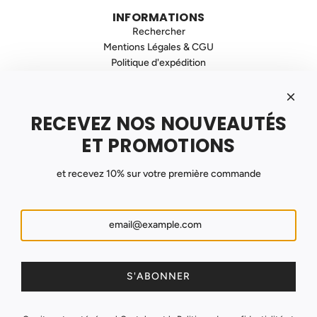
INFORMATIONS
Rechercher
Mentions Légales & CGU
Politique d'expédition
Politique de Confidentialité
Politique de Remboursement
Contact
RECEVEZ NOS NOUVEAUTÉS
INSCRIVEZ VOUS À NOTRE NEWSLETTER
Recevez nos promotions et nouveautés !
ET PROMOTIONS
et recevez 10% sur votre première commande
S'ABONNER
France (EUR €)
S'ABONNER