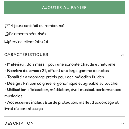
AJOUTER AU PANIER
C
H
A
14 jours satisfait ou remboursé
R
Paiements sécurisés
G
Service client 24h/24
E
M
CARACTÉRISTIQUES
E
N
•
Matériau :
Bois massif pour une sonorité chaude et naturelle
T
•
Nombre de lames :
21, offrant une large gamme de notes
.
•
Tonalité :
Accordage précis pour des mélodies fluides
.
•
Design :
Finition soignée, ergonomique et agréable au toucher
.
•
Utilisation :
Relaxation, méditation, éveil musical, performances
musicales
•
Accessoires inclus :
Étui de protection, maillet d’accordage et
livret d’apprentissage
DESCRIPTION