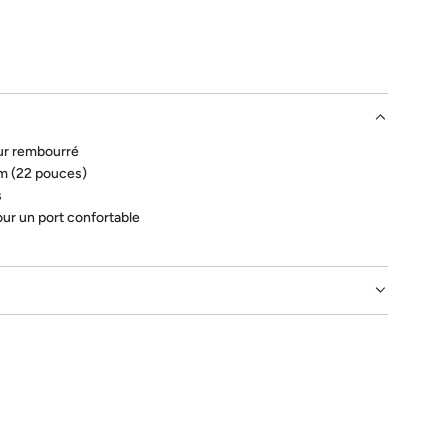
A
R
G
E
M
E
N
eur rembourré
T
m (22 pouces)
.
s
.
our un port confortable
.