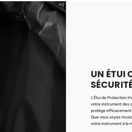
UN ÉTUI
SÉCURIT
L’Étui de Protection 
votre instrument des c
protège efficacement 
Que vous soyez music
votre instrument à la m