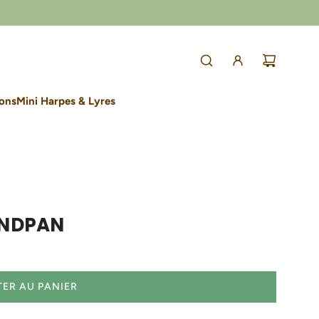
lons
Mini Harpes & Lyres
ANDPAN
ER AU PANIER
C
H