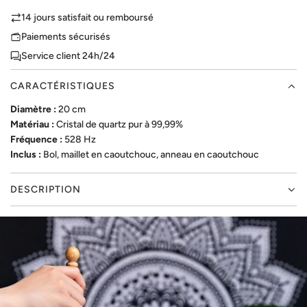
A
14 jours satisfait ou remboursé
R
Paiements sécurisés
G
Service client 24h/24
E
M
CARACTÉRISTIQUES
E
N
Diamètre :
20 cm
T
Matériau :
Cristal de quartz pur à 99,99%
.
Fréquence :
528 Hz
.
Inclus :
Bol, maillet en caoutchouc, anneau en caoutchouc
.
DESCRIPTION