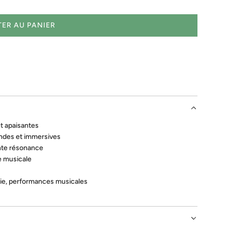
ER AU PANIER
C
H
A
R
G
E
M
E
N
et apaisantes
T
ondes et immersives
.
nte résonance
.
e musicale
.
pie, performances musicales