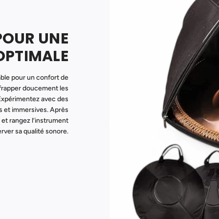
POUR UNE
OPTIMALE
able pour un confort de
r frapper doucement les
 Expérimentez avec des
s et immersives. Après
 et rangez l’instrument
erver sa qualité sonore.