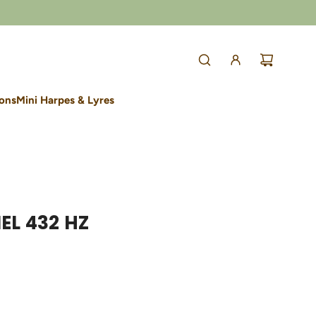
lons
Mini Harpes & Lyres
L 432 HZ