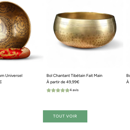
ium Universel
Bol Chantant Tibétain Fait Main
Bo
€
À partir de
49,99€
À 
4 avis
TOUT VOIR