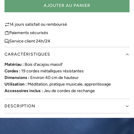
u
j
AJOUTER AU PANIER
C
r
o
H
e
u
A
l
14 jours satisfait ou remboursé
R
Paiements sécurisés
G
Service client 24h/24
E
M
CARACTÉRISTIQUES
E
N
Matériau :
Bois d'acajou massif
T
Cordes :
19 cordes métalliques résistantes
.
Dimensions :
Environ 40 cm de hauteur
.
Utilisation :
Méditation, pratique musicale, apprentissage
.
Accessoires inclus :
Jeu de cordes de rechange
DESCRIPTION