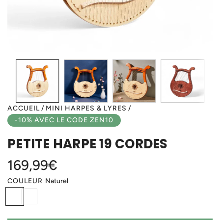
ACCUEIL
/
MINI HARPES & LYRES
/
-10% AVEC LE CODE ZEN10
PETITE HARPE 19 CORDES
Prix
169,99€
COULEUR
Naturel
régulier
N
A
a
c
t
a