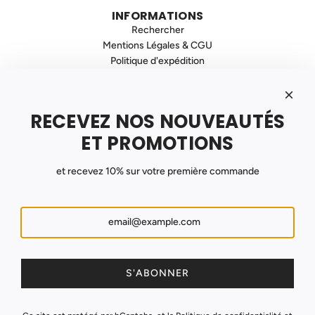
INFORMATIONS
Rechercher
Mentions Légales & CGU
Politique d'expédition
Politique de Confidentialité
Politique de Remboursement
Contact
RECEVEZ NOS NOUVEAUTÉS
INSCRIVEZ VOUS À NOTRE NEWSLETTER
Recevez nos promotions et nouveautés !
ET PROMOTIONS
et recevez 10% sur votre première commande
S'ABONNER
France (EUR €)
S'ABONNER