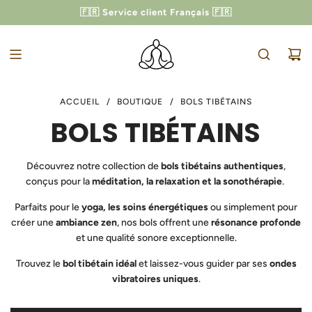
PASSER
🇫🇷 Service client Français 🇫🇷
-10% AVEC LE CODE
ZEN10
AU
CONTENU
ACCUEIL
/
BOUTIQUE
/
BOLS TIBÉTAINS
BOLS TIBÉTAINS
Découvrez notre collection de
bols tibétains authentiques
,
conçus pour la
méditation, la relaxation et la sonothérapie
.
Parfaits pour le
yoga, les soins énergétiques
ou simplement pour
créer une
ambiance zen
, nos bols offrent une
résonance profonde
et une qualité sonore exceptionnelle.
Trouvez le
bol tibétain idéal
et laissez-vous guider par ses
ondes
vibratoires uniques
.