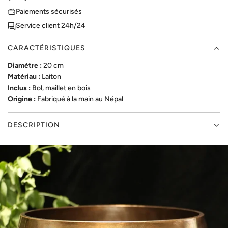
R
Paiements sécurisés
G
Service client 24h/24
E
M
CARACTÉRISTIQUES
E
N
Diamètre :
20 cm
T
Matériau :
Laiton
.
Inclus :
Bol, maillet en bois
.
Origine :
Fabriqué à la main au Népal
.
DESCRIPTION