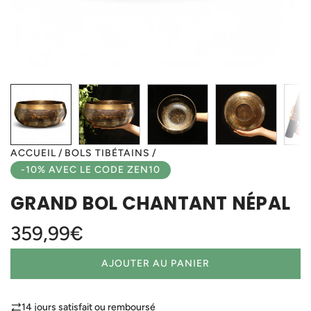
ACCUEIL
/
BOLS TIBÉTAINS
/
-10% AVEC LE CODE ZEN10
GRAND BOL CHANTANT NÉPAL
Prix
359,99€
régulier
AJOUTER AU PANIER
C
H
A
14 jours satisfait ou remboursé